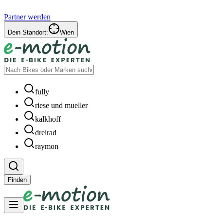
Partner werden
Dein Standort:
Wien
fully
riese und mueller
kalkhoff
dreirad
raymon
Finden