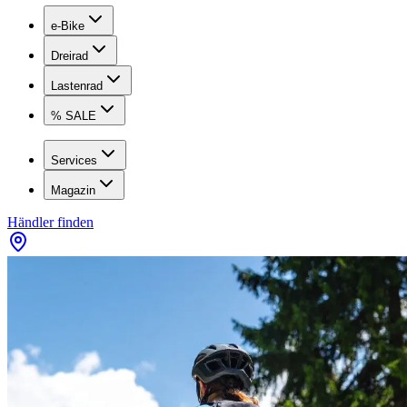
e-Bike
Dreirad
Lastenrad
% SALE
Services
Magazin
Händler finden