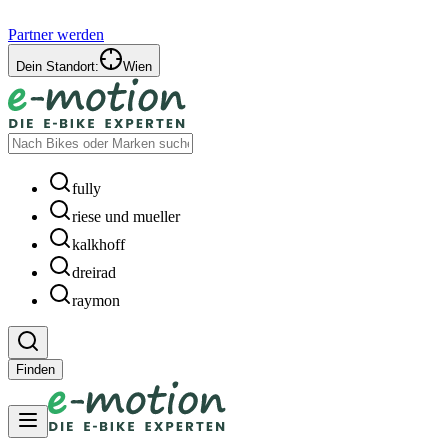
Partner werden
Dein Standort:
Wien
fully
riese und mueller
kalkhoff
dreirad
raymon
Finden