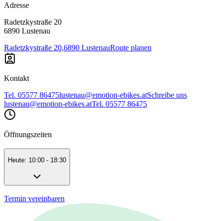
Adresse
Radetzkystraße 20
6890 Lustenau
Radetzkystraße 20
,
6890 Lustenau
Route planen
Kontakt
Tel. 05577 86475
lustenau@emotion-ebikes.at
Schreibe uns
lustenau@emotion-ebikes.at
Tel. 05577 86475
Öffnungszeiten
Heute: 10:00 - 18:30
Termin vereinbaren