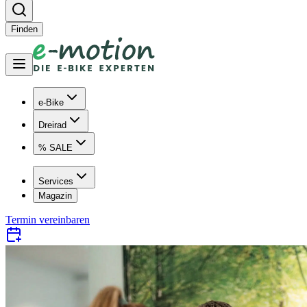
Finden
e-Bike
Dreirad
% SALE
Services
Magazin
Termin vereinbaren