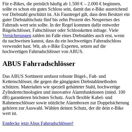
Für e-Bikes, die preislich häufig ab 1.500 € – 2.000 € beginnen,
sollte es schon ein gutes Schloss sein, damit das e-Bike ausreichend
vor Diebstahl geschützt ist. Als Faustregel gilt, dass dem Besitzer ein
guter Diebstahlschutz fünf bis zehn Prozent des Neupreises des
Fahrrads wert sein sollte. In der Regel kommen dafür entweder
Bügelschlösser, Faltschlösser oder Schlossketten infrage. Viele
Versicherungen
zahlen im Falle eines Diebstahles auch erst, wenn
du nachweisen kannst, dass du ein hochwertiges Fahrradschloss
verwendet hast. Wir, als e-Bike Experten, setzen auf die
hochwertigen Fahrradschlösser von ABUS.
ABUS Fahrradschlösser
Das ABUS Sortiment umfasst robuste Bügel-, Falt- und
Kettenschlösser, die gegen die gängigsten Diebstahlmethoden
schützen. Materialien wie speziell gehärteter Stahl, hochwertige
Zylindertechnologien und innovative Alarmfunktionen (mind. 100
dB) garantieren höchsten Schutz. Auch flexible Kabel- und
Rahmenschlösser sowie nützliche Alarmboxen zur Doppelsicherung
gehören zur Auswahl. Wählen deinen Schutz, der dir dein e-Bike
wert ist.
Entdecke jetzt Abus Fahrradschlösser!