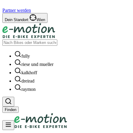
Partner werden
Dein Standort:
Wien
fully
riese und mueller
kalkhoff
dreirad
raymon
Finden