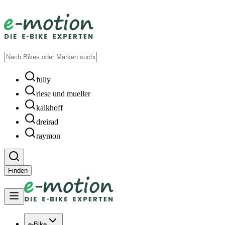
fully
riese und mueller
kalkhoff
dreirad
raymon
Finden
e-Bike