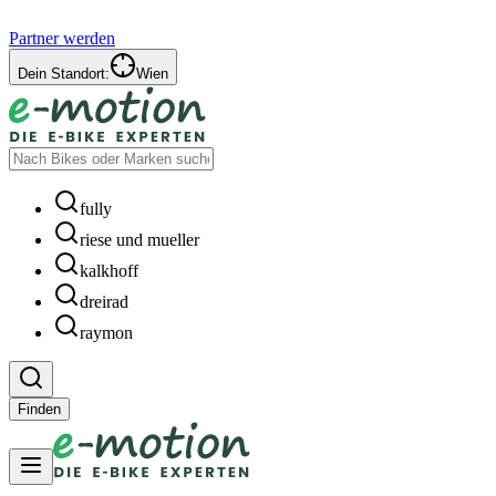
Partner werden
Dein Standort:
Wien
fully
riese und mueller
kalkhoff
dreirad
raymon
Finden