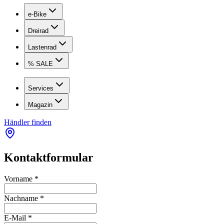
e-Bike
Dreirad
Lastenrad
% SALE
Services
Magazin
Händler finden
Kontaktformular
Vorname
*
Nachname
*
E-Mail
*