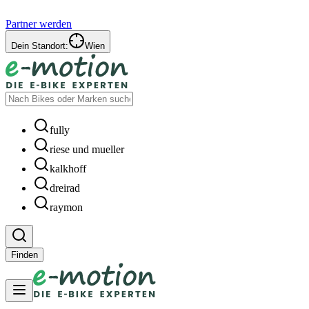
Partner werden
Dein Standort:
Wien
fully
riese und mueller
kalkhoff
dreirad
raymon
Finden