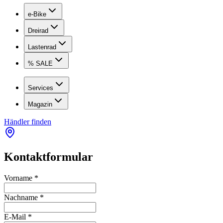
e-Bike
Dreirad
Lastenrad
% SALE
Services
Magazin
Händler finden
Kontaktformular
Vorname
*
Nachname
*
E-Mail
*